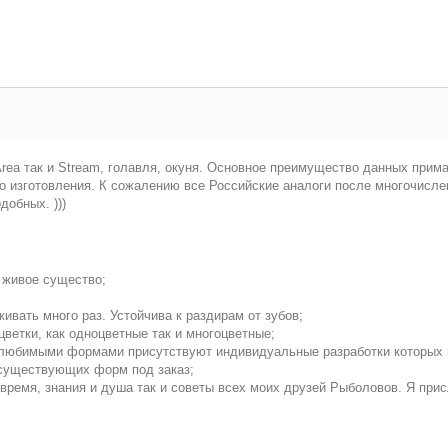
ea так и Stream, голавля, окуня. Основное преимущество данных прима
зготовления. К сожалению все Российские аналоги после многочислен
обных. )))
 живое существо;
ивать много раз. Устойчива к раздирам от зубов;
цветки, как одноцветные так и многоцветные;
м любимыми формами присутствуют индивидуальные разработки которых н
 существующих форм под заказ;
е время, знания и душа так и советы всех моих друзей Рыболовов. Я пр