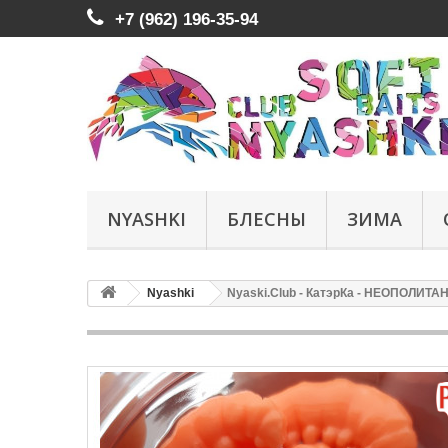
+7 (962) 196-35-94
NYASHKI
БЛЕСНЫ
ЗИМА
Nyashki
Nyaski.Club - КатэрКа - НЕОПОЛИТА