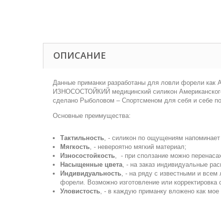
ОПИСАНИЕ
Данные приманки разработаны для ловли форели как Ar
ИЗНОСОСТОЙКИЙ медицинский силикон Американского и
сделано Рыболовом – Спортсменом для себя и себе под
Основные преимущества:
Тактильность
, - силикон по ощущениям напоминает
Мягкость
, - невероятно мягкий материал;
Износостойкость
, - при сползание можно перенасаж
Насыщенные цвета
, - на заказ индивидуальные рас
Индивидуальность
, - на ряду с известными и все
форели. Возможно изготовление или корректировка
Уловистость
, - в каждую приманку вложено как мо