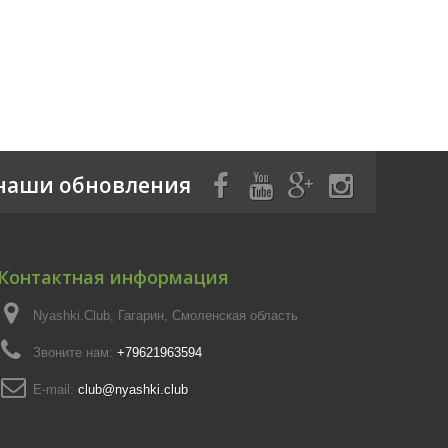
наши обновления
Контактная информация
Nyashki.Club, Гагарин, Смоленская область
Звоните нам:
+79621963594
E-mail:
club@nyashki.club