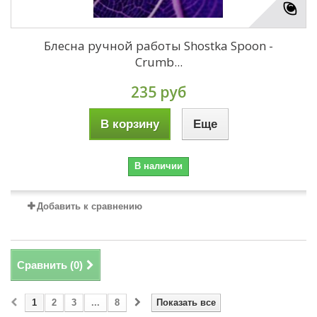
Блесна ручной работы Shostka Spoon -
Crumb...
235 руб
В корзину
Еще
В наличии
Добавить к сравнению
Сравнить (
0
)
1
2
3
...
8
Показать все