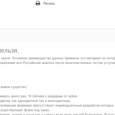
Печать
нельзя.
, окуня. Основное преимущество данных приманок это материал из ко
сожалению все Российские аналоги после многочисленных тестов уступ
 живое существо;
ивать много раз. Устойчива к раздирам от зубов;
цветки, как одноцветные так и многоцветные;
м любимыми формами присутствуют индивидуальные разработки которых н
 существующих форм под заказ;
е время, знания и душа так и советы всех моих друзей Рыболовов. Я пр