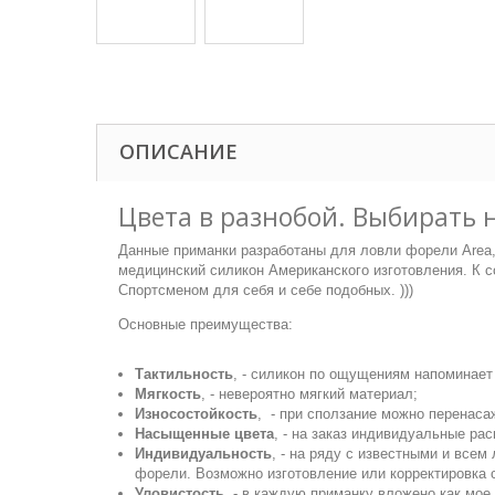
ОПИСАНИЕ
Цвета в разнобой. Выбирать 
Данные приманки разработаны для ловли форели Area
медицинский силикон Американского изготовления. К 
Спортсменом для себя и себе подобных. )))
Основные преимущества:
Тактильность
, - силикон по ощущениям напоминает
Мягкость
, - невероятно мягкий материал;
Износостойкость
, - при сползание можно перенасаж
Насыщенные цвета
, - на заказ индивидуальные рас
Индивидуальность
, - на ряду с известными и все
форели. Возможно изготовление или корректировка
Уловистость
, - в каждую приманку вложено как мо