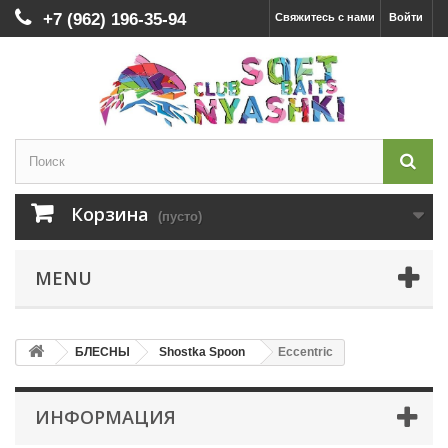
+7 (962) 196-35-94
Свяжитесь с нами
Войти
Корзина
(пусто)
MENU
БЛЕСНЫ
Shostka Spoon
Eccentric
ИНФОРМАЦИЯ