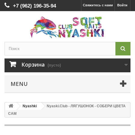
+7 (962) 196-35-94
Свяжитесь с нами
Войти
Корзина
(пусто)
MENU
Nyashki
Nyaski.Club - ЛЯГУШОНОК - СОБЕРИ ЦВЕТА
САМ