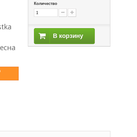
Количество
stka
В корзину
есна
в