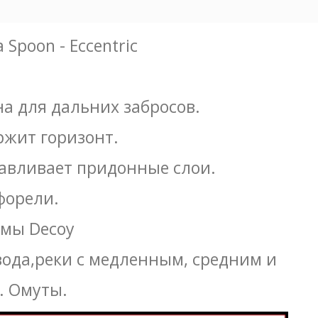
Spoon - Eccentric
а для дальних забросов.
ржит горизонт.
давливает придонные слои.
форели.
рмы Decoy
вода,реки с медленным, средним и
. Омуты.