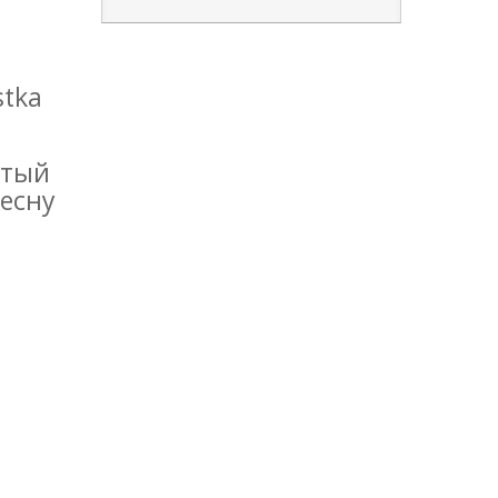
stka
утый
есну