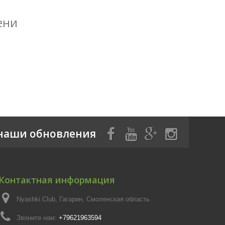
ени
наши обновления
Контактная информация
Nyashki.Club, Гагарин, Смоленская область
Звоните нам:
+79621963594