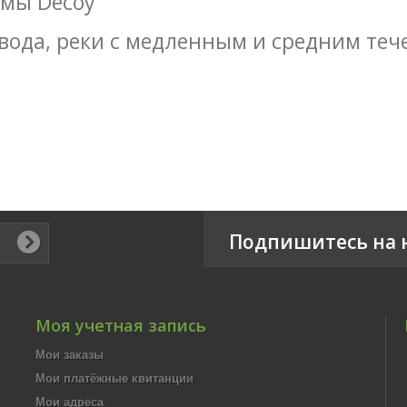
рмы Decoy
 вода, реки с медленным и средним теч
Подпишитесь на 
Моя учетная запись
Мои заказы
Мои платёжные квитанции
Мои адреса