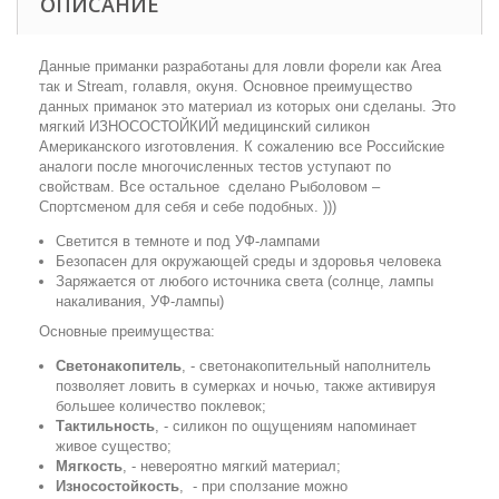
ОПИСАНИЕ
Данные приманки разработаны для ловли форели как Area
так и Stream, голавля, окуня. Основное преимущество
данных приманок это материал из которых они сделаны. Это
мягкий ИЗНОСОСТОЙКИЙ медицинский силикон
Американского изготовления. К сожалению все Российские
аналоги после многочисленных тестов уступают по
свойствам. Все остальное сделано Рыболовом –
Спортсменом для себя и себе подобных. )))
Светится в темноте и под УФ-лампами
Безопасен для окружающей среды и здоровья человека
Заряжается от любого источника света (солнце, лампы
накаливания, УФ-лампы)
Основные преимущества:
Светонакопитель
, - светонакопительный наполнитель
позволяет ловить в сумерках и ночью, также активируя
большее количество поклевок;
Тактильность
, - силикон по ощущениям напоминает
живое существо;
Мягкость
, - невероятно мягкий материал;
Износостойкость
, - при сползание можно