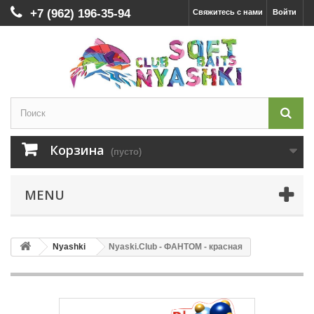
+7 (962) 196-35-94
Свяжитесь с нами
Войти
Корзина
(пусто)
MENU
Nyashki
Nyaski.Club - ФАНТОМ - красная