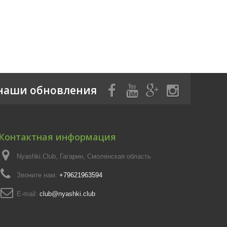
наши обновления
Контактная информация
Nyashki.Club, Гагарин, Смоленская область
Звоните нам:
+79621963594
E-mail:
club@nyashki.club