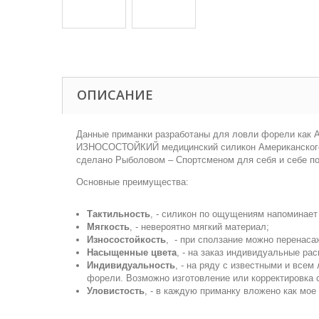
ОПИСАНИЕ
Данные приманки разработаны для ловли форели как Ar
ИЗНОСОСТОЙКИЙ медицинский силикон Американского и
сделано Рыболовом – Спортсменом для себя и себе под
Основные преимущества:
Тактильность
, - силикон по ощущениям напоминает
Мягкость
, - невероятно мягкий материал;
Износостойкость
, - при сползание можно перенасаж
Насыщенные цвета
, - на заказ индивидуальные рас
Индивидуальность
, - на ряду с известными и все
форели. Возможно изготовление или корректировка
Уловистость
, - в каждую приманку вложено как мо