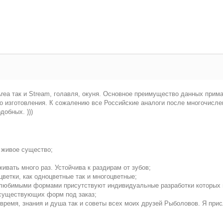
ea так и Stream, голавля, окуня. Основное преимущество данных прима
зготовления. К сожалению все Российские аналоги после многочислен
обных. )))
 живое существо;
ивать много раз. Устойчива к раздирам от зубов;
цветки, как одноцветные так и многоцветные;
м любимыми формами присутствуют индивидуальные разработки которых н
 существующих форм под заказ;
е время, знания и душа так и советы всех моих друзей Рыболовов. Я пр