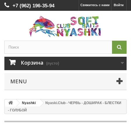
+7 (962) 196-35-94
Свяжитесь с нами
Войти
Корзина
(пусто)
MENU
Nyashki
Nyaski.Club - ЧЕРВЬ - ДОШИРАК - БЛЕСТКИ
- ГОЛУБОЙ