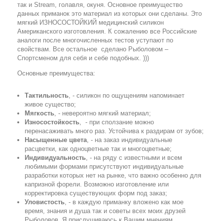
так и Stream, голавля, окуня. Основное преимущество
данных приманок это материал из которых они сделаны. Это
мягкий ИЗНОСОСТОЙКИЙ медицинский силикон
Американского изготовления. К сожалению все Российские
аналоги после многочисленных тестов уступают по
свойствам. Все остальное сделано Рыболовом –
Спортсменом для себя и себе подобных. )))
Основные преимущества:
Тактильность
, - силикон по ощущениям напоминает
живое существо;
Мягкость
, - невероятно мягкий материал;
Износостойкость
, - при сползание можно
перенасаживать много раз. Устойчива к раздирам от зубов;
Насыщенные цвета
, - на заказ индивидуальные
расцветки, как одноцветные так и многоцветные;
Индивидуальность
, - на ряду с известными и всем
любимыми формами присутствуют индивидуальные
разработки которых нет на рынке, что важно особенно для
капризной форели. Возможно изготовление или
корректировка существующих форм под заказ;
Уловистость
, - в каждую приманку вложено как мое
время, знания и душа так и советы всех моих друзей
Рыболовов. Я прислушиваюсь к Вашим мнениям.