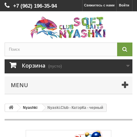
+7 (962) 196-35-94
Свяжитесь с нами
Войти
Корзина
(пусто)
MENU
Nyashki
Nyaski.Club - КатэрКа - черный