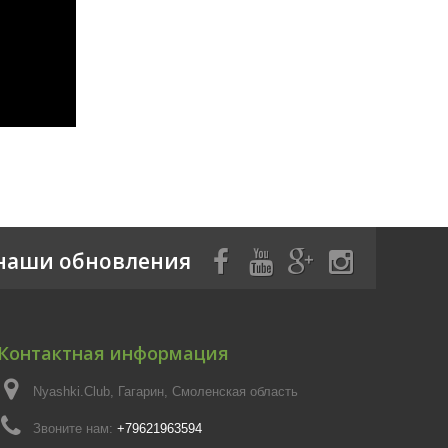
наши обновления
Контактная информация
Nyashki.Club, Гагарин, Смоленская область
Звоните нам:
+79621963594