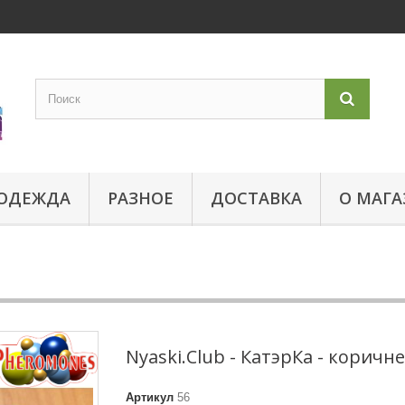
ОДЕЖДА
РАЗНОЕ
ДОСТАВКА
О МАГА
Nyaski.Club - КатэрКа - коричн
Артикул
56