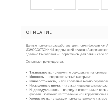
ОПИСАНИЕ
Данные приманки разработаны для ловли форели как Ar
ИЗНОСОСТОЙКИЙ медицинский силикон Американского и
сделано Рыболовом – Спортсменом для себя и себе под
Основные преимущества:
Тактильность
, - силикон по ощущениям напоминает
Мягкость
, - невероятно мягкий материал;
Износостойкость
, - при сползание можно перенасаж
Насыщенные цвета
, - на заказ индивидуальные рас
Индивидуальность
, - на ряду с известными и все
форели. Возможно изготовление или корректировка
Уловистость
, - в каждую приманку вложено как мо