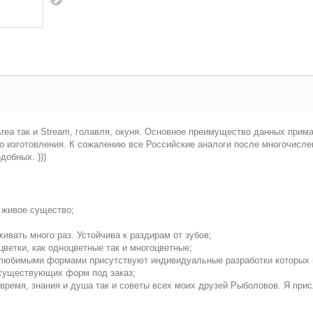
ea так и Stream, голавля, окуня. Основное преимущество данных прима
зготовления. К сожалению все Российские аналоги после многочислен
обных. )))
 живое существо;
ивать много раз. Устойчива к раздирам от зубов;
цветки, как одноцветные так и многоцветные;
м любимыми формами присутствуют индивидуальные разработки которых н
 существующих форм под заказ;
е время, знания и душа так и советы всех моих друзей Рыболовов. Я пр