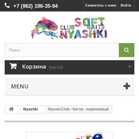
+7 (962) 196-35-94
Свяжитесь с нами
Войти
Корзина
(пусто)
MENU
Nyashki
Nyaski.Club - Катэр - коричневый